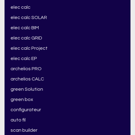
elec calc
elec calc SOLAR
elec calc BIM
elec calc GRID
elec calc Project
elec calc EP
archelios PRO
archelios CALC
green Solution
green box
configurateur
auto fil
scan builder