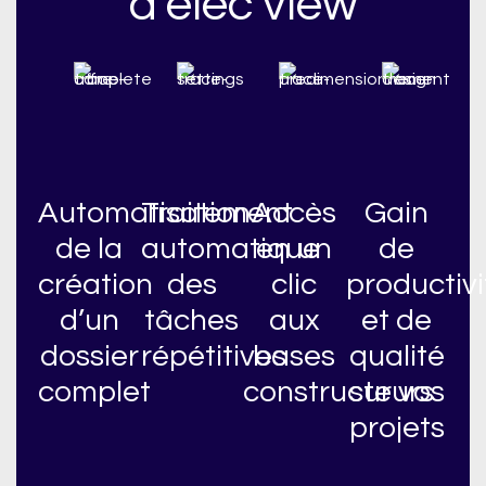
d’elec view
Automatisation
Traitement
Accès
Gain
de la
automatique
en un
de
création
des
clic
productivi
d’un
tâches
aux
et de
dossier
répétitives
bases
qualité
complet
constructeurs
sur vos
projets