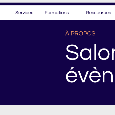
Services
Formations
Ressources
À PROPOS
Salo
évè