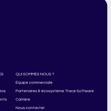
ES
QUI SOMMES NOUS ?
s
Équipe commerciale
éos
Partenaires & écosystème Trace Software
ents
Carrière
Nous contacter