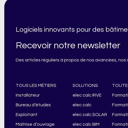
Logiciels innovants pour des bâtime
Recevoir notre newsletter
Des articles réguliers à propos de nos avancées, nos s
TOUS LES MÉTIERS
SOLUTIONS
TOUTE
Installateur
elec calc IRVE
Formati
Bureau d’études
elec calc
Formati
Exploitant
elec calc SOLAR
Formati
Maîtrise d’ouvrage
elec calc BIM
Formati