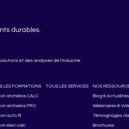
nts durables.
olutions et des analyses de l'industrie.
S LES FORMATIONS
TOUS LES SERVICES
NOS RESSOURC
on archelios CALC
Blog & Actualité
on archelios PRO
Webinaires & Vid
on auto fil
Témoignages cli
on elec calc
Brochures