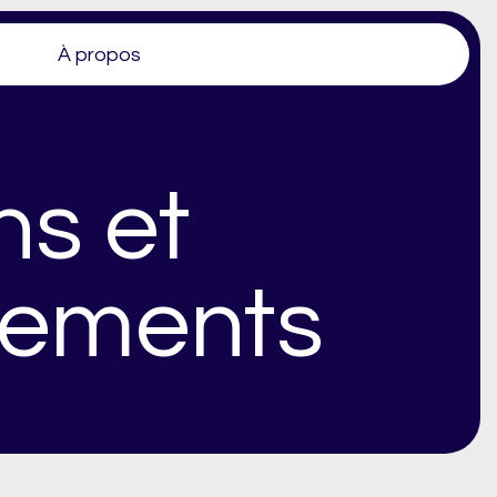
À propos
ns et
nements