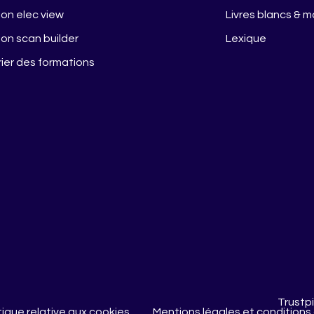
on elec view
Livres blancs & 
on scan builder
Lexique
ier des formations
Trustpi
tique relative aux cookies
Mentions légales et conditions 