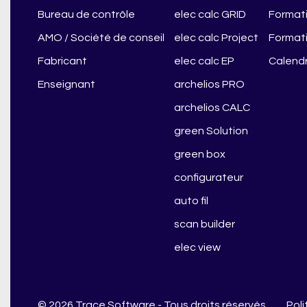
Bureau de contrôle
elec calc GRID
Formati
AMO / Société de conseil
elec calc Project
Formati
Fabricant
elec calc EP
Calendr
Enseignant
archelios PRO
archelios CALC
green Solution
green box
configurateur
auto fil
scan builder
elec view
© 2026 Trace Software - Tous droits réservés
Poli