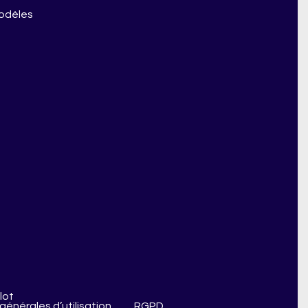
modèles
lot
générales d’utilisation
RGPD