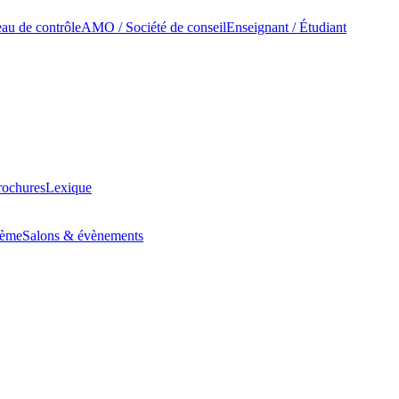
au de contrôle
AMO / Société de conseil
Enseignant / Étudiant
rochures
Lexique
tème
Salons & évènements