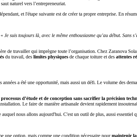
 saut naturel vers l’entrepreneuriat.
épendant, et l'étape suivante est de créer ta propre entreprise. En résumé
 «
Je suis toujours là, avec le même enthousiasme qu’au début. Sans s’a
ère de travailler qui imprègne toute l’organisation. Chez Zaranova Sola
és
du travail, des
limites physiques
de chaque toiture et des
attentes ré
s années a été une opportunité, mais aussi un défi. Le volume des deman
s processus d’étude et de conception sans sacrifier la précision tech
nstallation. Le faire de manière artisanale devient rapidement insouten
auquel nous allons aujourd'hui. C'est un outil de plus, aussi essentiel q
mme une option, mais comme une condition nécessaire pour
maintenir la