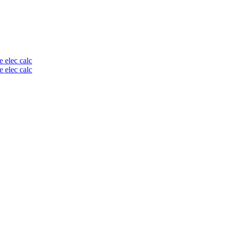
e elec calc
e elec calc