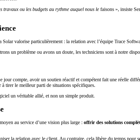
es travaux ou les budgets au rythme auquel nous le
faisons », insiste Se
ience
 Solar valorise particulièrement : la relation avec l’équipe Trace Softwa
rons un problème ou avons un doute, les techniciens sont à notre disposi
jour compte, avoir un soutien réactif et compétent fait une réelle différ
 à tirer le meilleur parti de situations spécifiques.
giciel un véritable allié, et non un simple produit.
se
 moyen au service d’une vision plus large :
offrir des solutions complè
er la relation avec le client. Au contraire, cela libère du temps pour se