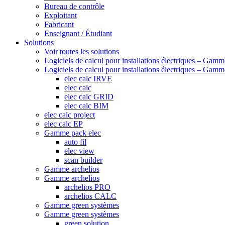
Bureau de contrôle
Exploitant
Fabricant
Enseignant / Étudiant
Solutions
Voir toutes les solutions
Logiciels de calcul pour installations électriques – Gamm
Logiciels de calcul pour installations électriques – Gamm
elec calc IRVE
elec calc
elec calc GRID
elec calc BIM
elec calc project
elec calc EP
Gamme pack elec
auto fil
elec view
scan builder
Gamme archelios
Gamme archelios
archelios PRO
archelios CALC
Gamme green systèmes
Gamme green systèmes
green solution