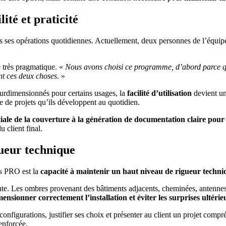
ité et praticité
 ses opérations quotidiennes. Actuellement, deux personnes de l’équipe 
 très pragmatique. «
Nous avons choisi ce programme, d’abord parce qu’
nt ces deux choses
. »
urdimensionnés pour certains usages, la
facilité d’utilisation
devient un 
e de projets qu’ils développent au quotidien.
tiale de la couverture à la génération de documentation claire pour 
u client final.
gueur technique
os PRO est la
capacité à maintenir un haut niveau de rigueur techni
nte. Les ombres provenant des bâtiments adjacents, cheminées, antennes 
ensionner correctement l’installation et éviter les surprises ultérie
onfigurations, justifier ses choix et présenter au client un projet compréh
renforcée.