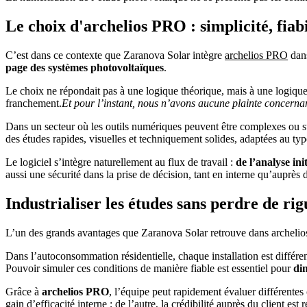
Le choix d'archelios PRO : simplicité, fiabil
C’est dans ce contexte que Zaranova Solar intègre
archelios PRO
dans
page des systèmes photovoltaïques
.
Le choix ne répondait pas à une logique théorique, mais à une logique
franchement.
Et pour l’instant, nous n’avons aucune plainte concerna
Dans un secteur où les outils numériques peuvent être complexes ou s
des études rapides, visuelles et techniquement solides, adaptées au typ
Le logiciel s’intègre naturellement au flux de travail :
de l’analyse ini
aussi une sécurité dans la prise de décision, tant en interne qu’auprès d
Industrialiser les études sans perdre de ri
L’un des grands avantages que Zaranova Solar retrouve dans archeli
Dans l’autoconsommation résidentielle, chaque installation est différe
Pouvoir simuler ces conditions de manière fiable est essentiel pour
dim
Grâce à
archelios PRO
, l’équipe peut rapidement évaluer différentes c
gain d’efficacité interne ; de l’autre, la crédibilité auprès du client est 