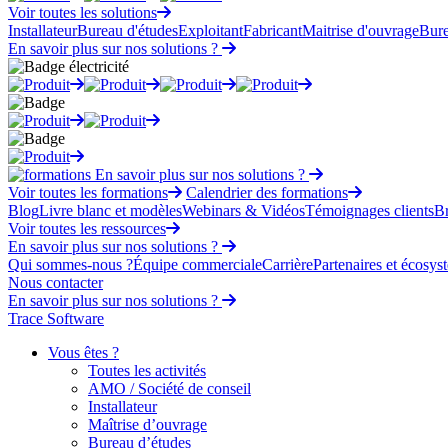
Voir toutes les solutions
Installateur
Bureau d'études
Exploitant
Fabricant
Maitrise d'ouvrage
Bure
En savoir plus sur nos solutions ?
En savoir plus sur nos solutions ?
Voir toutes les formations
Calendrier des formations
Blog
Livre blanc et modèles
Webinars & Vidéos
Témoignages clients
B
Voir toutes les ressources
En savoir plus sur nos solutions ?
Qui sommes-nous ?
Équipe commerciale
Carrière
Partenaires et écosys
Nous contacter
En savoir plus sur nos solutions ?
Trace Software
Vous êtes ?
Toutes les activités
AMO / Société de conseil
Installateur
Maîtrise d’ouvrage
Bureau d’études