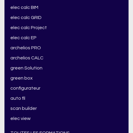
elec calc BIM
elec calc GRID
elec calc Project
elec calc EP
archelios PRO
archelios CALC
green Solution
green box
configurateur
auto fil
scan builder
elec view
TOUTES LES FORMATIONS