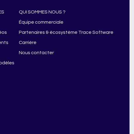
ES
QUI SOMMES NOUS ?
s
Équipe commerciale
éos
Partenaires & écosystème Trace Software
ents
Carrière
Nous contacter
modèles