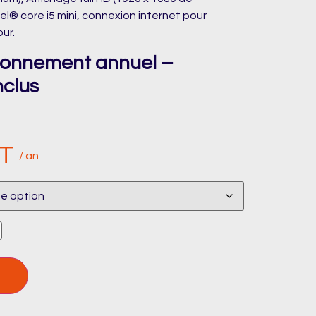
el® core i5 mini, connexion internet pour
our.
abonnement annuel –
nclus
T
/ an