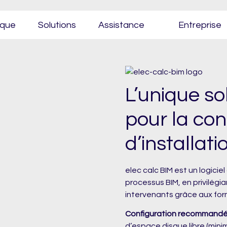
ique
Solutions
Assistance
Entreprise
L’unique s
pour la co
d’installati
elec calc BIM est un logiciel
processus BIM, en privilégi
intervenants grâce aux for
Configuration recommand
d’espace disque libre (minim