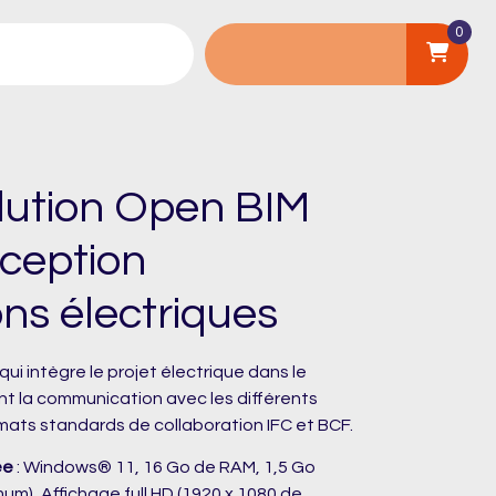
0
olution Open BIM
nception
ons électriques
 qui intègre le projet électrique dans le
ant la communication avec les différents
mats standards de collaboration IFC et BCF.
ée
: Windows® 11, 16 Go de RAM, 1,5 Go
um), Affichage full HD (1920 x 1080 de