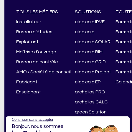
TOUS LES MÉTIERS
SOLUTIONS
TOUTE
Installateur
elec calc IRVE
Formati
Bureau d’études
elec calc
Formati
Exploitant
elec calc SOLAR
Formati
Maîtrise d’ouvrage
elec calc BIM
Formati
Bureau de contrôle
elec calc GRID
Formati
AMO / Société de conseil
elec calc Project
Formati
Fabricant
elec calc EP
Calendr
Enseignant
archelios PRO
archelios CALC
green Solution
green box