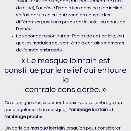
favoriser leur nettoyage par l’écoulement de l’eau
de pluie), l’accès à l’irradiation dans ce plan incliné
se fait par un calcul qui prend en compte les
différentes positions prises par le soleil au cours de
l’année.
La seconde raison qui est l’objet de cet article, est
que les
modules
peuvent être à certains moments
de l’année
ombragés
.
« Le masque lointain est
constitué par le relief qui entoure
la
centrale considérée. »
On distingue classiquement deux types d’ombrage (on
parle également de masque) :
l’ombrage lointain
et
l’ombrage proche
.
On parle de
masque lointain
lorsqu’on peut considérer