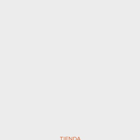
Características
Idiomas
Condiciones elec calc BT
Buscar en
TIENDA