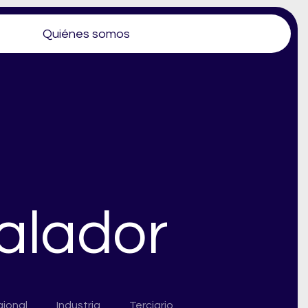
Quiénes somos
talador
ional
Industria
Terciario