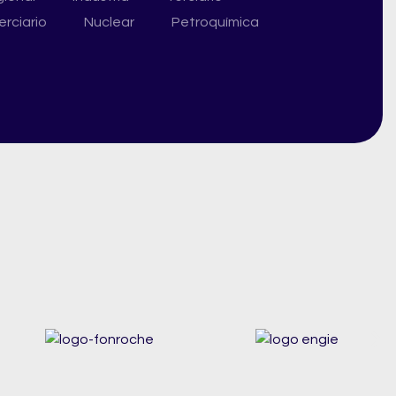
rciario
Nuclear
Petroquímica